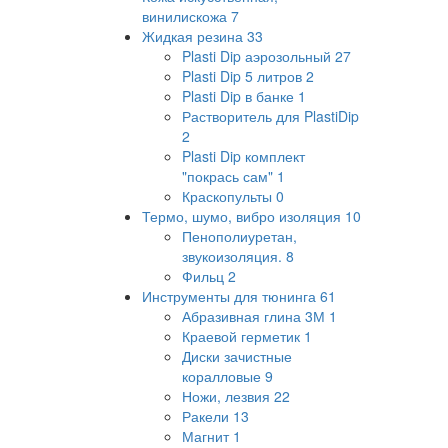
винилискожа
7
Жидкая резина
33
Plasti Dip аэрозольный
27
Plasti Dip 5 литров
2
Plasti Dip в банке
1
Растворитель для PlastiDip
2
Plasti Dip комплект
"покрась сам"
1
Краскопульты
0
Термо, шумо, вибро изоляция
10
Пенополиуретан,
звукоизоляция.
8
Фильц
2
Инструменты для тюнинга
61
Абразивная глина 3М
1
Краевой герметик
1
Диски зачистные
коралловые
9
Ножи, лезвия
22
Ракели
13
Магнит
1