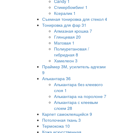
Candy
1
Стикербомбинг
1
Ксералик
1
Съемная тонировка для стекол
4
Тонировка для фар
31
Алмазная крошка
7
Глянцевая
20
Матовая
1
Полиуретановая /
гибридная
8
Хамелеон
3
Праймер 3М, усилитель адгезии
9
Алькантара
36
Алькантара без клеевого
слоя
1
Алькантара на поролоне
7
Алькантара с клеевым
слоем
28
Карпет самоклеящийся
9
Потолочная ткань
3
Термокожа
10
Кожа искусственная,