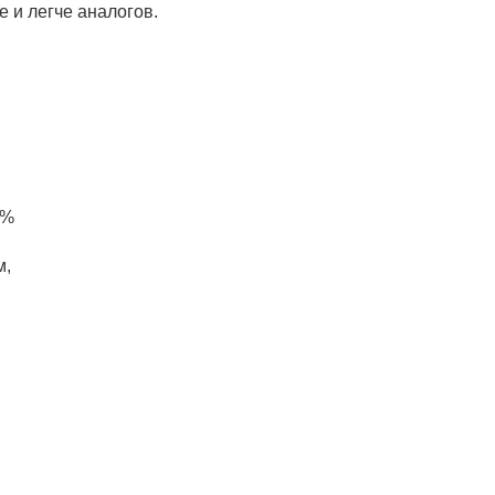
 и легче аналогов.
0%
м,