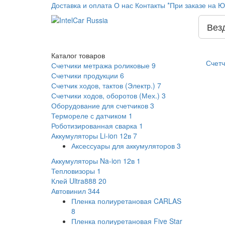
Доставка и оплата
О нас
Контакты
*При заказе на Ю
Вез
Каталог
товаров
Счетч
Счетчики метража роликовые
9
Счетчики продукции
6
Счетчик ходов, тактов (Электр.)
7
Счетчики ходов, оборотов (Мех.)
3
Оборудование для счетчиков
3
Термореле с датчиком
1
Роботизированная сварка
1
Аккумуляторы Li-ion 12в
7
Аксессуары для аккумуляторов
3
Аккумуляторы Na-ion 12в
1
Тепловизоры
1
Клей Ultra888
20
Автовинил
344
Пленка полиуретановая CARLAS
8
Пленка полиуретановая Five Star