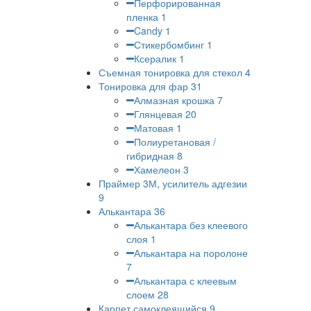
Перфорированная
пленка
1
Candy
1
Стикербомбинг
1
Ксералик
1
Съемная тонировка для стекол
4
Тонировка для фар
31
Алмазная крошка
7
Глянцевая
20
Матовая
1
Полиуретановая /
гибридная
8
Хамелеон
3
Праймер 3М, усилитель адгезии
9
Алькантара
36
Алькантара без клеевого
слоя
1
Алькантара на поролоне
7
Алькантара с клеевым
слоем
28
Карпет самоклеящийся
9