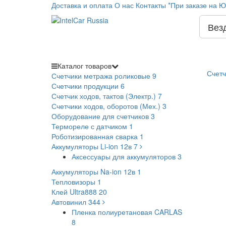
Доставка и оплата
О нас
Контакты
*При заказе на Ю
Вез
Каталог
товаров
Счетч
Счетчики метража роликовые
9
Счетчики продукции
6
Счетчик ходов, тактов (Электр.)
7
Счетчики ходов, оборотов (Мех.)
3
Оборудование для счетчиков
3
Термореле с датчиком
1
Роботизированная сварка
1
Аккумуляторы Li-ion 12в
7
Аксессуары для аккумуляторов
3
Аккумуляторы Na-ion 12в
1
Тепловизоры
1
Клей Ultra888
20
Автовинил
344
Пленка полиуретановая CARLAS
8