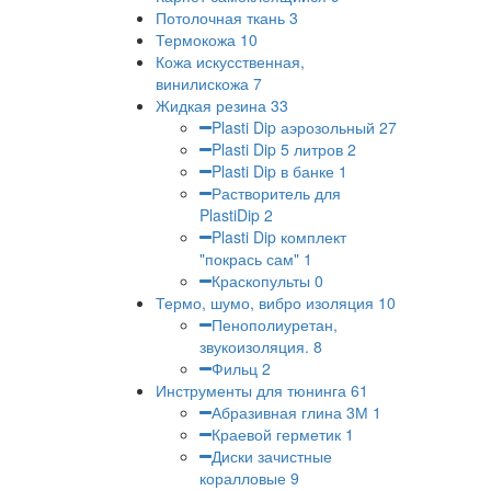
Потолочная ткань
3
Термокожа
10
Кожа искусственная,
винилискожа
7
Жидкая резина
33
Plasti Dip аэрозольный
27
Plasti Dip 5 литров
2
Plasti Dip в банке
1
Растворитель для
PlastiDip
2
Plasti Dip комплект
"покрась сам"
1
Краскопульты
0
Термо, шумо, вибро изоляция
10
Пенополиуретан,
звукоизоляция.
8
Фильц
2
Инструменты для тюнинга
61
Абразивная глина 3М
1
Краевой герметик
1
Диски зачистные
коралловые
9