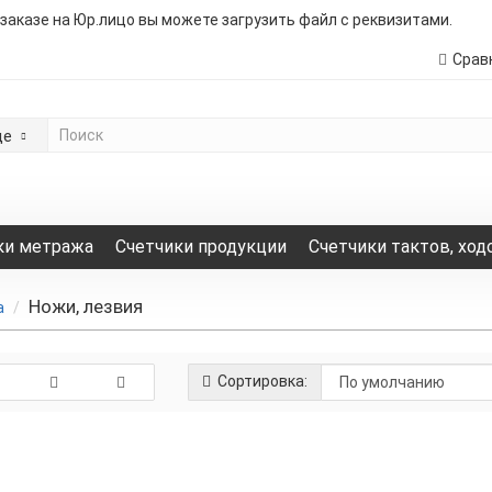
 заказе на Юр.лицо вы можете загрузить файл с реквизитами.
Срав
де
ки метража
Счетчики продукции
Счетчики тактов, ход
Ножи, лезвия
а
Сортировка:
Нож Tajima LC301B 45 град. + 