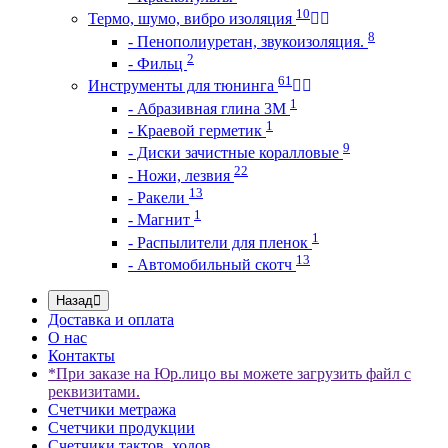
10
Термо, шумо, вибро изоляция
8
- Пенополиуретан, звукоизоляция.
2
- Фильц
61
Инструменты для тюнинга
1
- Абразивная глина 3М
1
- Краевой герметик
9
- Диски зачистные коралловые
22
- Ножи, лезвия
13
- Ракели
1
- Магнит
1
- Распылители для пленок
13
- Автомобильный скотч
Назад
Доставка и оплата
О нас
Контакты
*При заказе на Юр.лицо вы можете загрузить файл с
реквизитами.
Счетчики метража
Счетчики продукции
Счетчики тактов, ходов