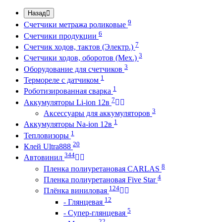
Назад
9
Счетчики метража роликовые
6
Счетчики продукции
7
Счетчик ходов, тактов (Электр.)
3
Счетчики ходов, оборотов (Мех.)
3
Оборудование для счетчиков
1
Термореле с датчиком
1
Роботизированная сварка
7
Аккумуляторы Li-ion 12в
3
Аксессуары для аккумуляторов
1
Аккумуляторы Na-ion 12в
1
Тепловизоры
20
Клей Ultra888
344
Автовинил
8
Пленка полиуретановая CARLAS
4
Пленка полиуретановая Five Star
124
Плёнка виниловая
12
- Глянцевая
5
- Супер-глянцевая
22