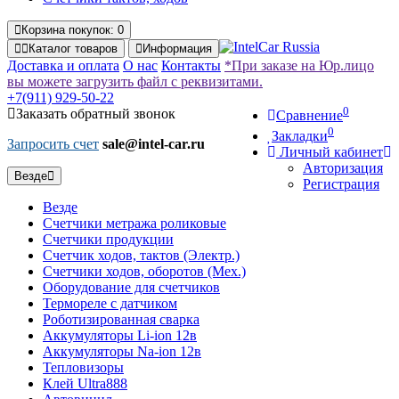
Корзина
покупок
: 0
Каталог
товаров
Информация
Доставка и оплата
О нас
Контакты
*При заказе на Юр.лицо
вы можете загрузить файл с реквизитами.
+7(911)
929-50-22
0
Заказать обратный звонок
Сравнение
0
Закладки
Запросить счет
sale@intel-car.ru
Личный кабинет
Авторизация
Везде
Регистрация
Везде
Счетчики метража роликовые
Счетчики продукции
Счетчик ходов, тактов (Электр.)
Счетчики ходов, оборотов (Мех.)
Оборудование для счетчиков
Термореле с датчиком
Роботизированная сварка
Аккумуляторы Li-ion 12в
Аккумуляторы Na-ion 12в
Тепловизоры
Клей Ultra888