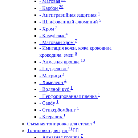
- Матовая
29
- Карбон
4
- Антигравийная защитная
5
- Шлифованный алюминий
7
- Хром
4
- Камуфляж
7
- Матовый хром
- Имитация кожи, кожа крокодила
6
крокодила, змеи
13
- Алмазная крошка
2
- Под дерево
2
- Матрица
4
- Хамелеон
1
- Водяной куб
1
- Перфорированная пленка
1
- Candy
1
- Стикербомбинг
1
- Ксералик
4
Съемная тонировка для стекол
31
Тонировка для фар
7
- Алмазная крошка