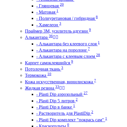
20
- Глянцевая
1
- Матовая
8
- Полиуретановая / гибридная
3
- Хамелеон
9
Праймер 3М, усилитель адгезии
36
Алькантара
1
- Алькантара без клеевого слоя
7
- Алькантара на поролоне
28
- Алькантара с клеевым слоем
9
Карпет самоклеящийся
3
Потолочная ткань
10
Термокожа
7
Кожа искусственная, винилискожа
33
Жидкая резина
27
- Plasti Dip аэрозольный
2
- Plasti Dip 5 литров
1
- Plasti Dip в банке
2
- Растворитель для PlastiDip
1
- Plasti Dip комплект "покрась сам"
0
- Краскопульты