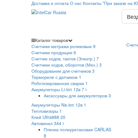
Доставка и оплата
О нас
Контакты
*При заказе на Ю
Вез
Каталог
товаров
Счетч
Счетчики метража роликовые
9
Счетчики продукции
6
Счетчик ходов, тактов (Электр.)
7
Счетчики ходов, оборотов (Мех.)
3
Оборудование для счетчиков
3
Термореле с датчиком
1
Роботизированная сварка
1
Аккумуляторы Li-ion 12в
7
Аксессуары для аккумуляторов
3
Аккумуляторы Na-ion 12в
1
Тепловизоры
1
Клей Ultra888
20
Автовинил
344
Пленка полиуретановая CARLAS
8