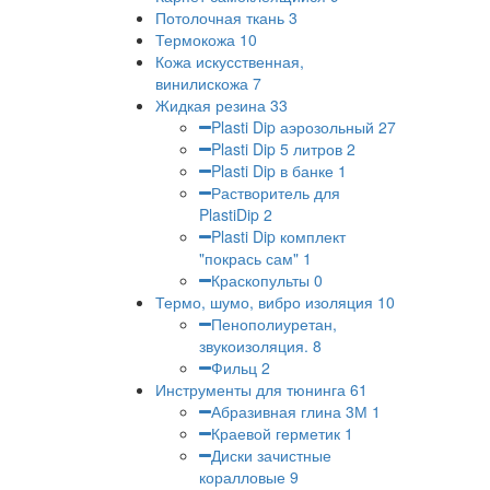
Потолочная ткань
3
Термокожа
10
Кожа искусственная,
винилискожа
7
Жидкая резина
33
Plasti Dip аэрозольный
27
Plasti Dip 5 литров
2
Plasti Dip в банке
1
Растворитель для
PlastiDip
2
Plasti Dip комплект
"покрась сам"
1
Краскопульты
0
Термо, шумо, вибро изоляция
10
Пенополиуретан,
звукоизоляция.
8
Фильц
2
Инструменты для тюнинга
61
Абразивная глина 3М
1
Краевой герметик
1
Диски зачистные
коралловые
9