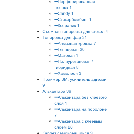
Перфорированная
пленка
1
Candy
1
Стикербомбинг
1
Ксералик
1
Съемная тонировка для стекол
4
Тонировка для фар
31
Алмазная крошка
7
Глянцевая
20
Матовая
1
Полиуретановая /
гибридная
8
Хамелеон
3
Праймер 3М, усилитель адгезии
9
Алькантара
36
Алькантара без клеевого
слоя
1
Алькантара на поролоне
7
Алькантара с клеевым
слоем
28
Карпет самоклеящийся
9