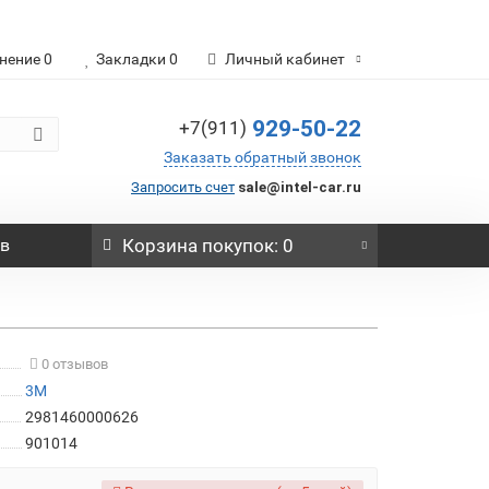
нение
0
Закладки
0
Личный кабинет
929-50-22
+7(911)
Заказать обратный звонок
Запросить счет
sale@intel-car.ru
ов
Корзина
покупок
: 0
0 отзывов
3М
2981460000626
901014