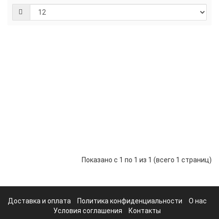
Пленка
Нет в наличии
Карбон
2D
синий
5Star
Артикул:
500001
Наличие:
Нет в
наличии
500р.
Предзаказ
Показано с 1 по 1 из 1 (всего 1 страниц)
Доставка и оплата
Политика конфиденциальности
О нас
Условия соглашения
Контакты