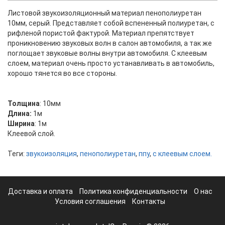
Листовой звукоизоляционный материал пенополиуретан
10мм, серый. Представляет собой вспененный полиуретан, с
рифленой пористой фактурой. Материал препятствует
проникновению звуковых волн в салон автомобиля, а так же
поглощает звуковые волны внутри автомобиля. С клеевым
слоем, материал очень просто устанавливать в автомобиль,
хорошо тянется во все стороны.
Толщина
: 10мм
Длина:
1м
Ширина
: 1м
Клеевой
слой.
Теги:
звукоизоляция
,
пенополиуретан
,
ппу
,
с клеевым слоем.
Доставка и оплата
Политика конфиденциальности
О нас
Условия соглашения
Контакты