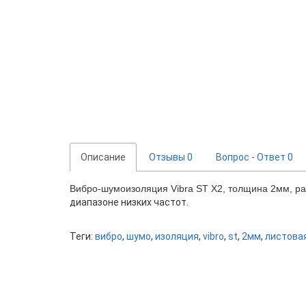
Описание
Отзывы
0
Вопрос - Ответ
0
Вибро-шумоизоляция Vibra ST X2, толщина 2мм, ра
диапазоне низких частот.
Теги:
вибро
,
шумо
,
изоляция
,
vibro
,
st
,
2мм
,
листовая