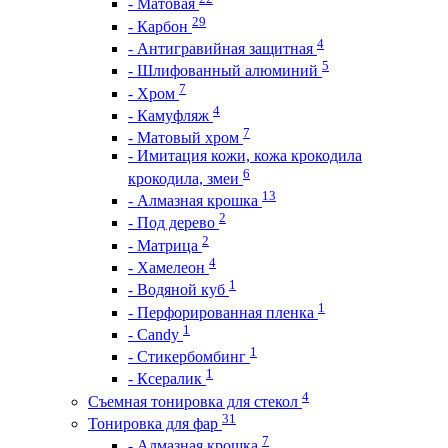
- Матовая
29
- Карбон
4
- Антигравийная защитная
5
- Шлифованный алюминий
7
- Хром
4
- Камуфляж
7
- Матовый хром
- Имитация кожи, кожа крокодила
6
крокодила, змеи
13
- Алмазная крошка
2
- Под дерево
2
- Матрица
4
- Хамелеон
1
- Водяной куб
1
- Перфорированная пленка
1
- Candy
1
- Стикербомбинг
1
- Ксералик
4
Съемная тонировка для стекол
31
Тонировка для фар
7
- Алмазная крошка