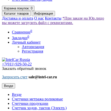
Корзина
покупок
: 0
Каталог
товаров
Информация
Доставка и оплата
О нас
Контакты
*При заказе на Юр.лицо
вы можете загрузить файл с реквизитами.
0
Сравнение
0
Закладки
Личный кабинет
Авторизация
Регистрация
+7(911)
929-50-22
Заказать обратный звонок
Запросить счет
sale@intel-car.ru
Везде
Везде
Счетчики метража роликовые
Счетчики продукции
Счетчик ходов, тактов (Электр.)