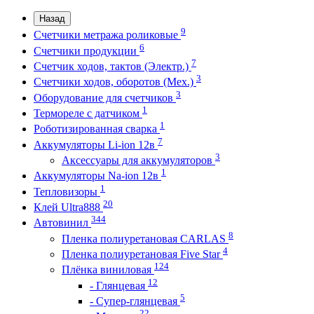
Назад
9
Счетчики метража роликовые
6
Счетчики продукции
7
Счетчик ходов, тактов (Электр.)
3
Счетчики ходов, оборотов (Мех.)
3
Оборудование для счетчиков
1
Термореле с датчиком
1
Роботизированная сварка
7
Аккумуляторы Li-ion 12в
3
Аксессуары для аккумуляторов
1
Аккумуляторы Na-ion 12в
1
Тепловизоры
20
Клей Ultra888
344
Автовинил
8
Пленка полиуретановая CARLAS
4
Пленка полиуретановая Five Star
124
Плёнка виниловая
12
- Глянцевая
5
- Супер-глянцевая
22