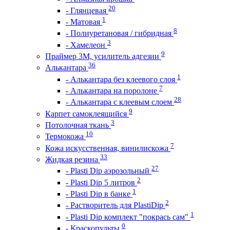
20
- Глянцевая
1
- Матовая
8
- Полиуретановая / гибридная
3
- Хамелеон
9
Праймер 3М, усилитель адгезии
36
Алькантара
1
- Алькантара без клеевого слоя
7
- Алькантара на поролоне
28
- Алькантара с клеевым слоем
9
Карпет самоклеящийся
3
Потолочная ткань
10
Термокожа
7
Кожа искусственная, винилискожа
33
Жидкая резина
27
- Plasti Dip аэрозольный
2
- Plasti Dip 5 литров
1
- Plasti Dip в банке
2
- Растворитель для PlastiDip
1
- Plasti Dip комплект "покрась сам"
0
- Краскопульты