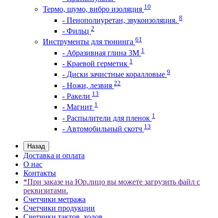
10
Термо, шумо, вибро изоляция
8
- Пенополиуретан, звукоизоляция.
2
- Фильц
61
Инструменты для тюнинга
1
- Абразивная глина 3М
1
- Краевой герметик
9
- Диски зачистные коралловые
22
- Ножи, лезвия
13
- Ракели
1
- Магнит
1
- Распылители для пленок
13
- Автомобильный скотч
Назад
Доставка и оплата
О нас
Контакты
*При заказе на Юр.лицо вы можете загрузить файл с
реквизитами.
Счетчики метража
Счетчики продукции
Счетчики тактов, ходов