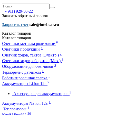
+7(911)
929-50-22
Заказать обратный звонок
Запросить счет
sale@intel-car.ru
Каталог
товаров
Каталог
товаров
9
Счетчики метража роликовые
6
Счетчики продукции
7
Счетчик ходов, тактов (Электр.)
3
Счетчики ходов, оборотов (Мех.)
3
Оборудование для счетчиков
1
Термореле с датчиком
1
Роботизированная сварка
7
Аккумуляторы Li-ion 12в
3
Аксессуары для аккумуляторов
1
Аккумуляторы Na-ion 12в
1
Тепловизоры
20
Клей Ultra888