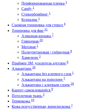
1
Перфорированная пленка
1
Candy
1
Стикербомбинг
1
Ксералик
4
Съемная тонировка для стекол
31
Тонировка для фар
7
Алмазная крошка
20
Глянцевая
1
Матовая
8
Полиуретановая / гибридная
3
Хамелеон
9
Праймер 3М, усилитель адгезии
36
Алькантара
1
Алькантара без клеевого слоя
7
Алькантара на поролоне
28
Алькантара с клеевым слоем
9
Карпет самоклеящийся
3
Потолочная ткань
10
Термокожа
7
Кожа искусственная, винилискожа