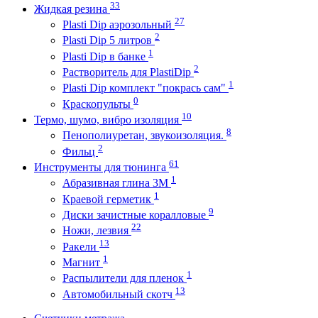
33
Жидкая резина
27
Plasti Dip аэрозольный
2
Plasti Dip 5 литров
1
Plasti Dip в банке
2
Растворитель для PlastiDip
1
Plasti Dip комплект "покрась сам"
0
Краскопульты
10
Термо, шумо, вибро изоляция
8
Пенополиуретан, звукоизоляция.
2
Фильц
61
Инструменты для тюнинга
1
Абразивная глина 3М
1
Краевой герметик
9
Диски зачистные коралловые
22
Ножи, лезвия
13
Ракели
1
Магнит
1
Распылители для пленок
13
Автомобильный скотч