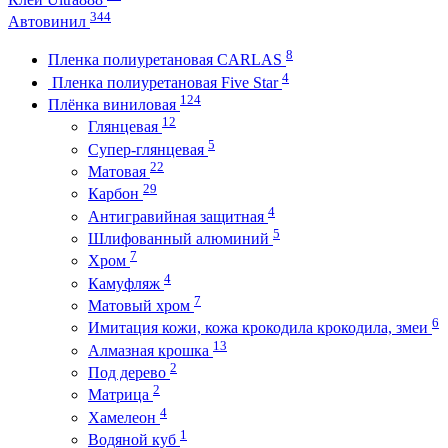
344
Автовинил
8
Пленка полиуретановая CARLAS
4
Пленка полиуретановая Five Star
124
Плёнка виниловая
12
Глянцевая
5
Супер-глянцевая
22
Матовая
29
Карбон
4
Антигравийная защитная
5
Шлифованный алюминий
7
Хром
4
Камуфляж
7
Матовый хром
6
Имитация кожи, кожа крокодила крокодила, змеи
13
Алмазная крошка
2
Под дерево
2
Матрица
4
Хамелеон
1
Водяной куб