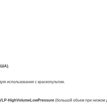
США)
.
для использования с краскопультом.
VLP
-
High
Volume
Low
Pressure
(большой объем при низком 