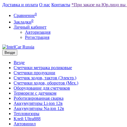
Доставка и оплата
О нас
Контакты
*При заказе на Юр.лицо вы 
0
Сравнение
0
Закладки
Личный кабинет
Авторизация
Регистрация
Везде
Везде
Счетчики метража роликовые
Счетчики продукции
Счетчик ходов, тактов (Электр.)
Счетчики ходов, оборотов (Мех.)
Оборудование для счетчиков
Термореле с датчиком
Роботизированная сварка
Аккумуляторы Li-ion 12в
Аккумуляторы Na-ion 12в
Тепловизоры
Клей Ultra888
Автовинил