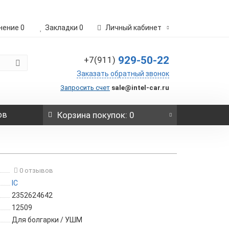
нение
0
Закладки
0
Личный кабинет
929-50-22
+7(911)
Заказать обратный звонок
Запросить счет
sale@intel-car.ru
ов
Корзина
покупок
: 0
0 отзывов
IC
2352624642
12509
Для болгарки / УШМ