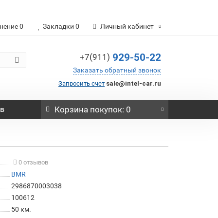
нение
0
Закладки
0
Личный кабинет
929-50-22
+7(911)
Заказать обратный звонок
Запросить счет
sale@intel-car.ru
ов
Корзина
покупок
: 0
0 отзывов
BMR
2986870003038
100612
50 км.