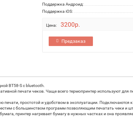
Поддержка Андроид:
Поддержка iOS:
3200р.
Цена:
Предзаказ
ой BT58-S с bluetooth.
тивной печати чеков. Чаще всего термопринтер используют для пе
ю печати, простотой и удобством в эксплуатации. Подключаются к
местим с большинством программ позволяющим печатать чеки и штрих
бумага, принтер нагревает бумагу в нужных частках и она проявля