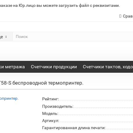
заказе на Юр.лицо вы можете загрузить файл с реквизитами.
Срав
де
ки метража
Счетчики продукции
Счетчики тактов, ход
T58-S беспроводной термопринтер.
Рейтинг:
Производитель:
Модель:
Артикул:
Гарантированная длина печати: