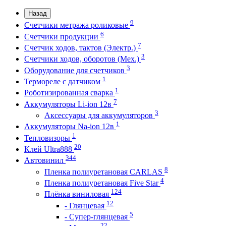
Назад
9
Счетчики метража роликовые
6
Счетчики продукции
7
Счетчик ходов, тактов (Электр.)
3
Счетчики ходов, оборотов (Мех.)
3
Оборудование для счетчиков
1
Термореле с датчиком
1
Роботизированная сварка
7
Аккумуляторы Li-ion 12в
3
Аксессуары для аккумуляторов
1
Аккумуляторы Na-ion 12в
1
Тепловизоры
20
Клей Ultra888
344
Автовинил
8
Пленка полиуретановая CARLAS
4
Пленка полиуретановая Five Star
124
Плёнка виниловая
12
- Глянцевая
5
- Супер-глянцевая
22