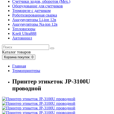
Счетчики ходов, оборотов (Мех.)
Оборудование для счетчиков
Термореле с датчиком
Роботизированная сварка
Аккумуляторы Li-ion 12в
Аккумуляторы Na-ion 12в
Тепловизоры
Клей Ultra888
Автовинил
Каталог
товаров
Корзина
покупок
: 0
Главная
Термопринтеры
Принтер этикеток JP-3100U
проводной