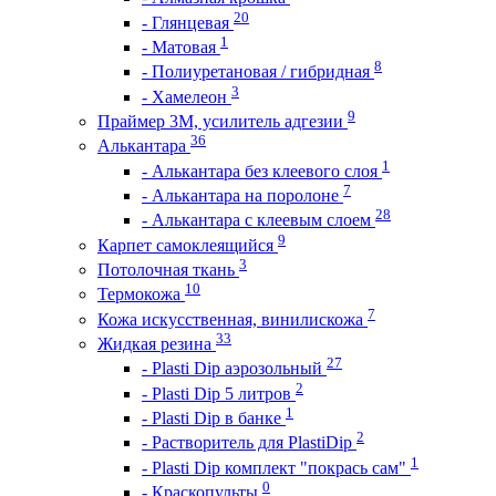
20
- Глянцевая
1
- Матовая
8
- Полиуретановая / гибридная
3
- Хамелеон
9
Праймер 3М, усилитель адгезии
36
Алькантара
1
- Алькантара без клеевого слоя
7
- Алькантара на поролоне
28
- Алькантара с клеевым слоем
9
Карпет самоклеящийся
3
Потолочная ткань
10
Термокожа
7
Кожа искусственная, винилискожа
33
Жидкая резина
27
- Plasti Dip аэрозольный
2
- Plasti Dip 5 литров
1
- Plasti Dip в банке
2
- Растворитель для PlastiDip
1
- Plasti Dip комплект "покрась сам"
0
- Краскопульты