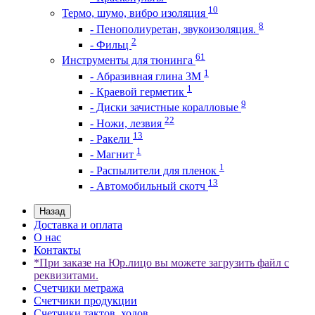
10
Термо, шумо, вибро изоляция
8
- Пенополиуретан, звукоизоляция.
2
- Фильц
61
Инструменты для тюнинга
1
- Абразивная глина 3М
1
- Краевой герметик
9
- Диски зачистные коралловые
22
- Ножи, лезвия
13
- Ракели
1
- Магнит
1
- Распылители для пленок
13
- Автомобильный скотч
Назад
Доставка и оплата
О нас
Контакты
*При заказе на Юр.лицо вы можете загрузить файл с
реквизитами.
Счетчики метража
Счетчики продукции
Счетчики тактов, ходов