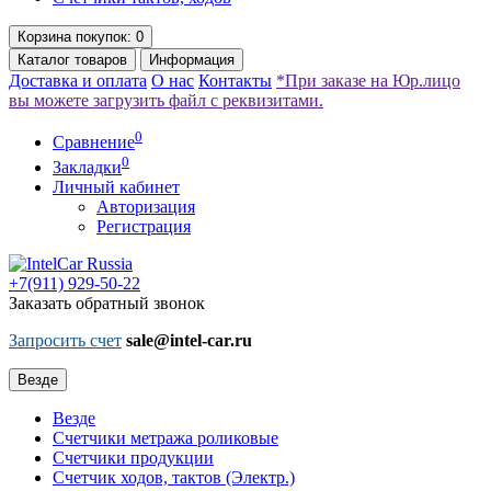
Корзина
покупок
: 0
Каталог
товаров
Информация
Доставка и оплата
О нас
Контакты
*При заказе на Юр.лицо
вы можете загрузить файл с реквизитами.
0
Сравнение
0
Закладки
Личный кабинет
Авторизация
Регистрация
+7(911)
929-50-22
Заказать обратный звонок
Запросить счет
sale@intel-car.ru
Везде
Везде
Счетчики метража роликовые
Счетчики продукции
Счетчик ходов, тактов (Электр.)