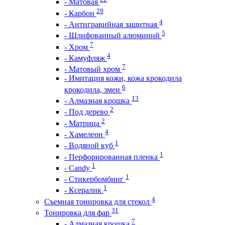
- Матовая
29
- Карбон
4
- Антигравийная защитная
5
- Шлифованный алюминий
7
- Хром
4
- Камуфляж
7
- Матовый хром
- Имитация кожи, кожа крокодила
6
крокодила, змеи
13
- Алмазная крошка
2
- Под дерево
2
- Матрица
4
- Хамелеон
1
- Водяной куб
1
- Перфорированная пленка
1
- Candy
1
- Стикербомбинг
1
- Ксералик
4
Съемная тонировка для стекол
31
Тонировка для фар
7
- Алмазная крошка