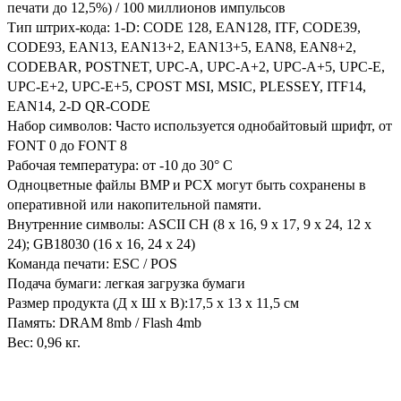
печати до 12,5%) / 100 миллионов импульсов
Тип штрих-кода: 1-D: CODE 128, EAN128, ITF, CODE39,
CODE93, EAN13, EAN13+2, EAN13+5, EAN8, EAN8+2,
CODEBAR, POSTNET, UPC-A, UPC-A+2, UPC-A+5, UPC-E,
UPC-E+2, UPC-E+5, CPOST MSI, MSIC, PLESSEY, ITF14,
EAN14, 2-D QR-CODE
Набор символов: Часто используется однобайтовый шрифт, от
FONT 0 до FONT 8
Рабочая температура: от -10 до 30° C
Одноцветные файлы BMP и PCX могут быть сохранены в
оперативной или накопительной памяти.
Внутренние символы: ASCII CH (8 x 16, 9 x 17, 9 x 24, 12 x
24); GB18030 (16 x 16, 24 x 24)
Команда печати: ESC / POS
Подача бумаги: легкая загрузка бумаги
Размер продукта (Д х Ш х В):17,5 х 13 х 11,5 см
Память: DRAM 8mb / Flash 4mb
Вес: 0,96 кг.