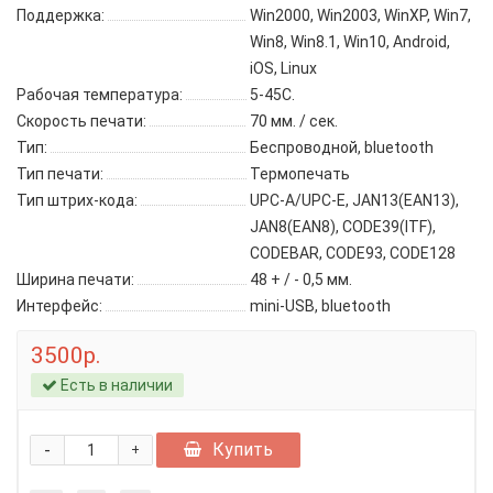
Поддержка:
Win2000, Win2003, WinXP, Win7,
Win8, Win8.1, Win10, Android,
iOS, Linux
Рабочая температура:
5-45С.
Скорость печати:
70 мм. / сек.
Тип:
Беспроводной, bluetooth
Тип печати:
Термопечать
Тип штрих-кода:
UPC-A/UPC-E, JAN13(EAN13),
JAN8(EAN8), CODE39(ITF),
CODEBAR, CODE93, CODE128
Ширина печати:
48 + / - 0,5 мм.
Интерфейс:
mini-USB, bluetooth
3500р.
Есть в наличии
-
Купить
+