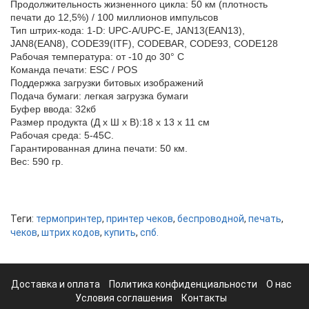
Продолжительность жизненного цикла: 50 км (плотность
печати до 12,5%) / 100 миллионов импульсов
Тип штрих-кода: 1-D: UPC-A/UPC-E, JAN13(EAN13),
JAN8(EAN8), CODE39(ITF), CODEBAR, CODE93, CODE128
Рабочая температура: от -10 до 30° C
Команда печати: ESC / POS
Поддержка загрузки битовых изображений
Подача бумаги: легкая загрузка бумаги
Буфер ввода: 32кб
Размер продукта (Д х Ш х В):18 х 13 х 11 см
Рабочая среда: 5-45С.
Гарантированная длина печати: 50 км.
Вес: 590 гр.
Теги:
термопринтер
,
принтер чеков
,
беспроводной
,
печать
,
чеков
,
штрих кодов
,
купить
,
спб.
Доставка и оплата
Политика конфиденциальности
О нас
Условия соглашения
Контакты