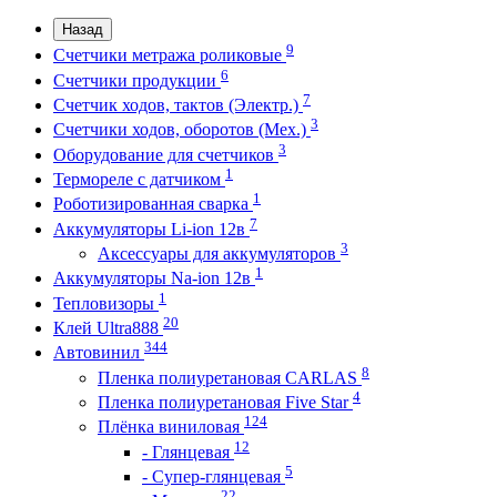
Назад
9
Счетчики метража роликовые
6
Счетчики продукции
7
Счетчик ходов, тактов (Электр.)
3
Счетчики ходов, оборотов (Мех.)
3
Оборудование для счетчиков
1
Термореле с датчиком
1
Роботизированная сварка
7
Аккумуляторы Li-ion 12в
3
Аксессуары для аккумуляторов
1
Аккумуляторы Na-ion 12в
1
Тепловизоры
20
Клей Ultra888
344
Автовинил
8
Пленка полиуретановая CARLAS
4
Пленка полиуретановая Five Star
124
Плёнка виниловая
12
- Глянцевая
5
- Супер-глянцевая
22