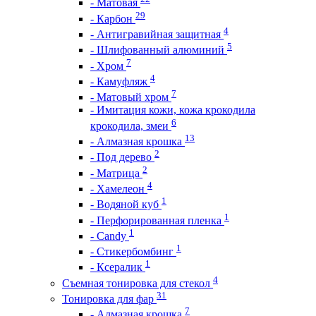
- Матовая
29
- Карбон
4
- Антигравийная защитная
5
- Шлифованный алюминий
7
- Хром
4
- Камуфляж
7
- Матовый хром
- Имитация кожи, кожа крокодила
6
крокодила, змеи
13
- Алмазная крошка
2
- Под дерево
2
- Матрица
4
- Хамелеон
1
- Водяной куб
1
- Перфорированная пленка
1
- Candy
1
- Стикербомбинг
1
- Ксералик
4
Съемная тонировка для стекол
31
Тонировка для фар
7
- Алмазная крошка