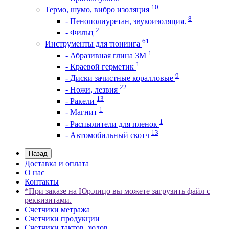
10
Термо, шумо, вибро изоляция
8
- Пенополиуретан, звукоизоляция.
2
- Фильц
61
Инструменты для тюнинга
1
- Абразивная глина 3М
1
- Краевой герметик
9
- Диски зачистные коралловые
22
- Ножи, лезвия
13
- Ракели
1
- Магнит
1
- Распылители для пленок
13
- Автомобильный скотч
Назад
Доставка и оплата
О нас
Контакты
*При заказе на Юр.лицо вы можете загрузить файл с
реквизитами.
Счетчики метража
Счетчики продукции
Счетчики тактов, ходов