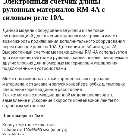
Электронный счетчик длины
рулонных материалов RM-4А с
силовым реле 10A.
Данная модель оборудована звуковой и световой
сигнализацией достижения заданного метража и имеет
возможность подключения дополнительного оборудования
через силовое реле на 10A. Две линии по 5А или одна 7А.
Высокоточный счетчик метража длины RM-4А используется
для измерения метража рулонов тканей, пленки, линолеума и
других плоских длинномерных материалов и управления
подключенными устройствами.
Может активировать такие процессы, как отрезание
материала, остановка и запуск конвейера, рубку, штамповку,
сверление через заданное расстояние.
Так же можно с помощью данной модели реализовать
замедление и ускорение скорости конвейерной ленты по
заданным метражам.
Шаг замера от 1мм.
Корпус: металл + пластик
Габариты:
100х68х50
мм. (корпус)
Вес: 550 гр.