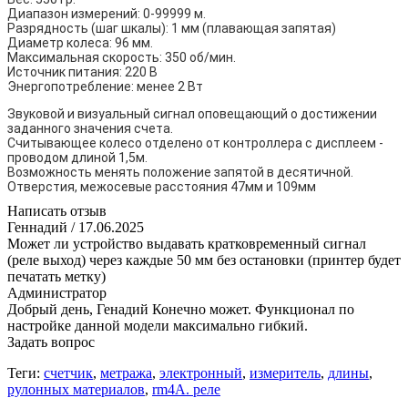
Диапазон измерений: 0-99999 м.
Разрядность (шаг шкалы): 1 мм (плавающая запятая)
Диаметр колеса: 96 мм.
Максимальная скорость: 350 об/мин.
Источник питания: 220 В
Энергопотребление: менее 2 Вт
Звуковой и визуальный сигнал оповещающий о достижении
заданного значения счета.
Считывающее колесо отделено от контроллера с дисплеем -
проводом длиной 1,5м.
Возможность менять положение запятой в десятичной.
Отверстия, межосевые расстояния 47мм и 109мм
Написать отзыв
Геннадий
/ 17.06.2025
Может ли устройство выдавать кратковременный сигнал
(реле выход) через каждые 50 мм без остановки (принтер будет
печатать метку)
Администратор
Добрый день, Генадий Конечно может. Функционал по
настройке данной модели максимально гибкий.
Задать вопрос
Теги:
счетчик
,
метража
,
электронный
,
измеритель
,
длины
,
рулонных материалов
,
rm4A. реле