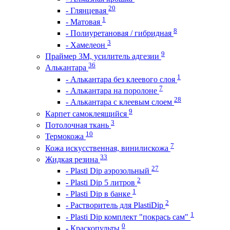
20
- Глянцевая
1
- Матовая
8
- Полиуретановая / гибридная
3
- Хамелеон
9
Праймер 3М, усилитель адгезии
36
Алькантара
1
- Алькантара без клеевого слоя
7
- Алькантара на поролоне
28
- Алькантара с клеевым слоем
9
Карпет самоклеящийся
3
Потолочная ткань
10
Термокожа
7
Кожа искусственная, винилискожа
33
Жидкая резина
27
- Plasti Dip аэрозольный
2
- Plasti Dip 5 литров
1
- Plasti Dip в банке
2
- Растворитель для PlastiDip
1
- Plasti Dip комплект "покрась сам"
0
- Краскопульты