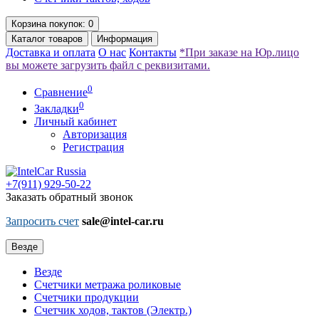
Корзина
покупок
: 0
Каталог
товаров
Информация
Доставка и оплата
О нас
Контакты
*При заказе на Юр.лицо
вы можете загрузить файл с реквизитами.
0
Сравнение
0
Закладки
Личный кабинет
Авторизация
Регистрация
+7(911)
929-50-22
Заказать обратный звонок
Запросить счет
sale@intel-car.ru
Везде
Везде
Счетчики метража роликовые
Счетчики продукции
Счетчик ходов, тактов (Электр.)