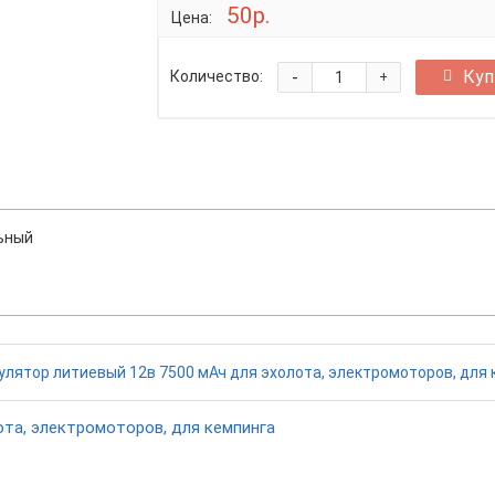
50р.
Цена:
-
Куп
Количество:
+
сальный
ота, электромоторов, для кемпинга