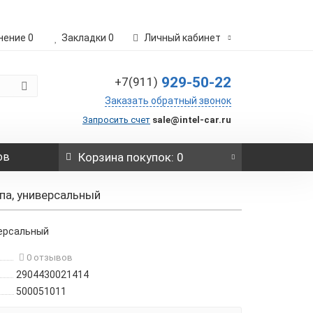
нение
0
Закладки
0
Личный кабинет
929-50-22
+7(911)
Заказать обратный звонок
Запросить счет
sale@intel-car.ru
ов
Корзина
покупок
: 0
па, универсальный
версальный
0 отзывов
2904430021414
500051011