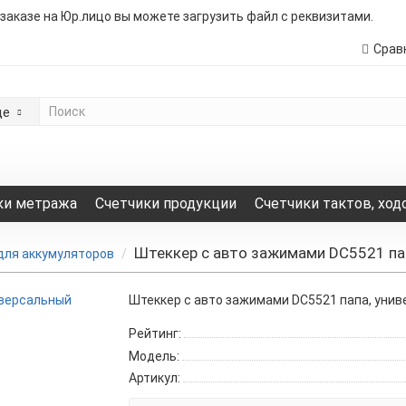
 заказе на Юр.лицо вы можете загрузить файл с реквизитами.
Срав
де
ки метража
Счетчики продукции
Счетчики тактов, ход
Штеккер с авто зажимами DC5521 па
для аккумуляторов
Штеккер с авто зажимами DC5521 папа, уни
Рейтинг:
Модель:
Артикул: