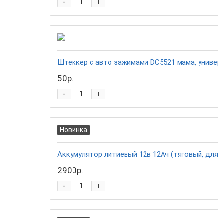
-
+
Штеккер с авто зажимами DC5521 мама, унив
50р.
-
+
Новинка
Аккумулятор литиевый 12в 12Ач (тяговый, для
2900р.
-
+