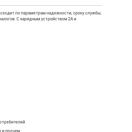
восходит по параметрам надежности, сроку службы,
налогов. С зарядным устройством 2А и
потребителей.
 и прочем.