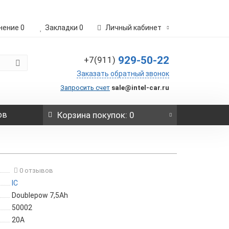
нение
0
Закладки
0
Личный кабинет
929-50-22
+7(911)
Заказать обратный звонок
Запросить счет
sale@intel-car.ru
ов
Корзина
покупок
: 0
0 отзывов
IC
Doublepow 7,5Ah
50002
20А