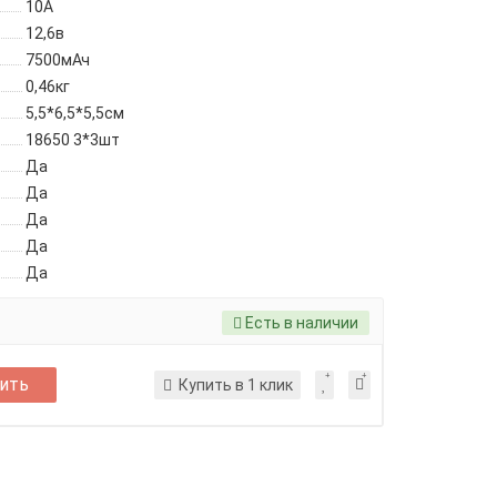
10А
12,6в
7500мАч
0,46кг
5,5*6,5*5,5см
18650 3*3шт
Да
Да
Да
Да
Да
Есть в наличии
ить
Купить в 1 клик