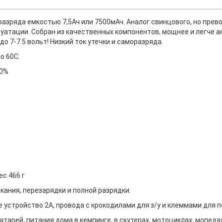
 разряда емкостью 7,5Ач или 7500мАч. Аналог свинцового, но пре
плуатации. Собран из качественных компонентов, мощнее и легче а
о 7-7.5 вольт! Низкий ток утечки и саморазряда.
о 60С.
20%
ес 466 г
кания, перезарядки и полной разрядки.
е устройство 2А, провода с крокодилами для з/у и клеммами для 
арей, питания дома в кемпинге, в скутерах, мотоциклах, мопедах