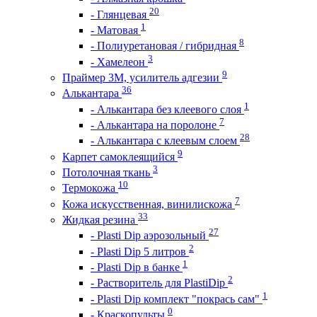
20
- Глянцевая
1
- Матовая
8
- Полиуретановая / гибридная
3
- Хамелеон
9
Праймер 3М, усилитель адгезии
36
Алькантара
1
- Алькантара без клеевого слоя
7
- Алькантара на поролоне
28
- Алькантара с клеевым слоем
9
Карпет самоклеящийся
3
Потолочная ткань
10
Термокожа
7
Кожа искусственная, винилискожа
33
Жидкая резина
27
- Plasti Dip аэрозольный
2
- Plasti Dip 5 литров
1
- Plasti Dip в банке
2
- Растворитель для PlastiDip
1
- Plasti Dip комплект "покрась сам"
0
- Краскопульты