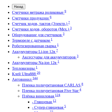
Назад
9
Счетчики метража роликовые
6
Счетчики продукции
7
Счетчик ходов, тактов (Электр.)
3
Счетчики ходов, оборотов (Мех.)
3
Оборудование для счетчиков
1
Термореле с датчиком
1
Роботизированная сварка
7
Аккумуляторы Li-ion 12в
3
Аксессуары для аккумуляторов
1
Аккумуляторы Na-ion 12в
1
Тепловизоры
20
Клей Ultra888
344
Автовинил
8
Пленка полиуретановая CARLAS
4
Пленка полиуретановая Five Star
124
Плёнка виниловая
12
- Глянцевая
5
- Супер-глянцевая
22