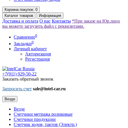
Корзина
покупок
: 0
Каталог
товаров
Информация
Доставка и оплата
О нас
Контакты
*При заказе на Юр.лицо
вы можете загрузить файл с реквизитами.
0
Сравнение
0
Закладки
Личный кабинет
Авторизация
Регистрация
+7(911)
929-50-22
Заказать обратный звонок
Запросить счет
sale@intel-car.ru
Везде
Везде
Счетчики метража роликовые
Счетчики продукции
Счетчик ходов, тактов (Электр.)