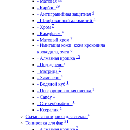
- Матовая
29
- Карбон
4
- Антигравийная защитная
5
- Шлифованный алюминий
7
- Хром
4
- Камуфляж
7
- Матовый хром
- Имитация кожи, кожа крокодила
6
крокодила, змеи
13
- Алмазная крошка
2
- Под дерево
2
- Матрица
4
- Хамелеон
1
- Водяной куб
1
- Перфорированная пленка
1
- Candy
1
- Стикербомбинг
1
- Ксералик
4
Съемная тонировка для стекол
31
Тонировка для фар
7
- Алмазная крошка