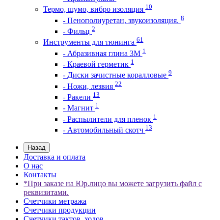
10
Термо, шумо, вибро изоляция
8
- Пенополиуретан, звукоизоляция.
2
- Фильц
61
Инструменты для тюнинга
1
- Абразивная глина 3М
1
- Краевой герметик
9
- Диски зачистные коралловые
22
- Ножи, лезвия
13
- Ракели
1
- Магнит
1
- Распылители для пленок
13
- Автомобильный скотч
Назад
Доставка и оплата
О нас
Контакты
*При заказе на Юр.лицо вы можете загрузить файл с
реквизитами.
Счетчики метража
Счетчики продукции
Счетчики тактов, ходов