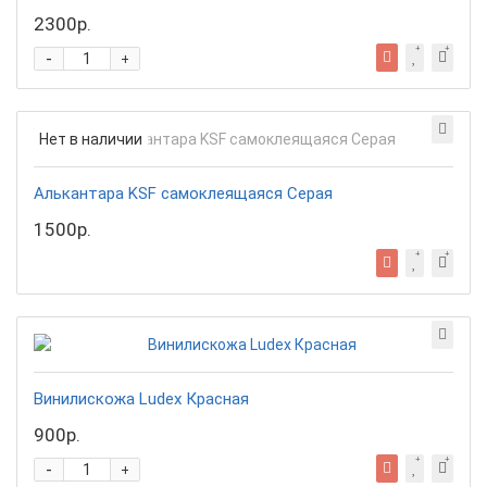
2300р.
-
+
Нет в наличии
Алькантара KSF самоклеящаяся Серая
1500р.
Винилискожа Ludex Красная
900р.
-
+