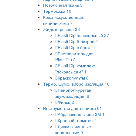
Потолочная ткань
3
Термокожа
10
Кожа искусственная,
винилискожа
7
Жидкая резина
33
Plasti Dip аэрозольный
27
Plasti Dip 5 литров
2
Plasti Dip в банке
1
Растворитель для
PlastiDip
2
Plasti Dip комплект
"покрась сам"
1
Краскопульты
0
Термо, шумо, вибро изоляция
10
Пенополиуретан,
звукоизоляция.
8
Фильц
2
Инструменты для тюнинга
61
Абразивная глина 3М
1
Краевой герметик
1
Диски зачистные
коралловые
9