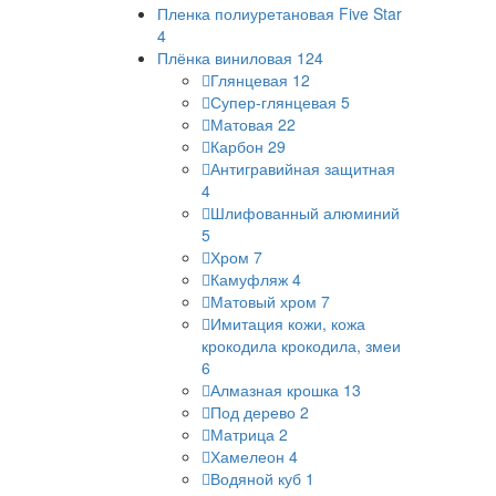
Пленка полиуретановая Five Star
4
Плёнка виниловая
124
Глянцевая
12
Супер-глянцевая
5
Матовая
22
Карбон
29
Антигравийная защитная
4
Шлифованный алюминий
5
Хром
7
Камуфляж
4
Матовый хром
7
Имитация кожи, кожа
крокодила крокодила, змеи
6
Алмазная крошка
13
Под дерево
2
Матрица
2
Хамелеон
4
Водяной куб
1