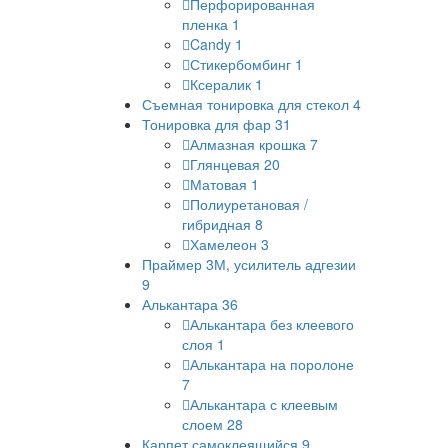
Перфорированная
пленка
1
Candy
1
Стикербомбинг
1
Ксералик
1
Съемная тонировка для стекол
4
Тонировка для фар
31
Алмазная крошка
7
Глянцевая
20
Матовая
1
Полиуретановая /
гибридная
8
Хамелеон
3
Праймер 3М, усилитель адгезии
9
Алькантара
36
Алькантара без клеевого
слоя
1
Алькантара на поролоне
7
Алькантара с клеевым
слоем
28
Карпет самоклеящийся
9