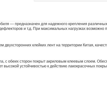
обиля
―
п
редназначен для надежного крепления различных
 дефлекторов и т.д. При максимальных нагрузках возможно 
 двухсторонних клейких лент на территории Китая, качест
ла
, с обеих сторон покрыт акриловым клеевым слоем. Обес
т высокой устойчивостью к действию лакокрасочных покры