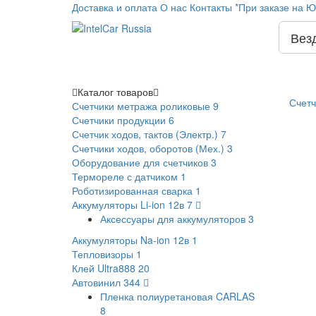
Доставка и оплата
О нас
Контакты
*При заказе на Ю
Вез
Каталог
товаров
Счетч
Счетчики метража роликовые
9
Счетчики продукции
6
Счетчик ходов, тактов (Электр.)
7
Счетчики ходов, оборотов (Мех.)
3
Оборудование для счетчиков
3
Термореле с датчиком
1
Роботизированная сварка
1
Аккумуляторы Li-ion 12в
7
Аксессуары для аккумуляторов
3
Аккумуляторы Na-ion 12в
1
Тепловизоры
1
Клей Ultra888
20
Автовинил
344
Пленка полиуретановая CARLAS
8