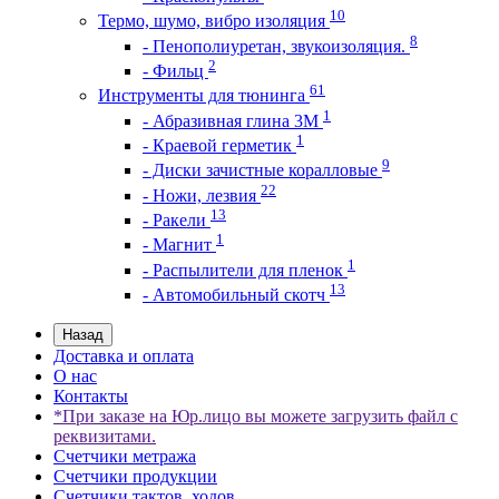
10
Термо, шумо, вибро изоляция
8
- Пенополиуретан, звукоизоляция.
2
- Фильц
61
Инструменты для тюнинга
1
- Абразивная глина 3М
1
- Краевой герметик
9
- Диски зачистные коралловые
22
- Ножи, лезвия
13
- Ракели
1
- Магнит
1
- Распылители для пленок
13
- Автомобильный скотч
Назад
Доставка и оплата
О нас
Контакты
*При заказе на Юр.лицо вы можете загрузить файл с
реквизитами.
Счетчики метража
Счетчики продукции
Счетчики тактов, ходов