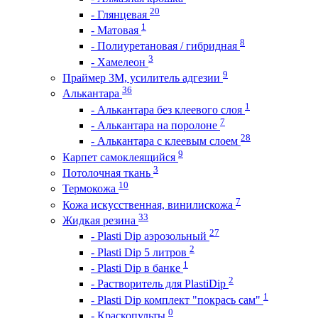
20
- Глянцевая
1
- Матовая
8
- Полиуретановая / гибридная
3
- Хамелеон
9
Праймер 3М, усилитель адгезии
36
Алькантара
1
- Алькантара без клеевого слоя
7
- Алькантара на поролоне
28
- Алькантара с клеевым слоем
9
Карпет самоклеящийся
3
Потолочная ткань
10
Термокожа
7
Кожа искусственная, винилискожа
33
Жидкая резина
27
- Plasti Dip аэрозольный
2
- Plasti Dip 5 литров
1
- Plasti Dip в банке
2
- Растворитель для PlastiDip
1
- Plasti Dip комплект "покрась сам"
0
- Краскопульты