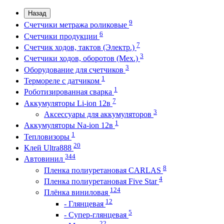
Назад
9
Счетчики метража роликовые
6
Счетчики продукции
7
Счетчик ходов, тактов (Электр.)
3
Счетчики ходов, оборотов (Мех.)
3
Оборудование для счетчиков
1
Термореле с датчиком
1
Роботизированная сварка
7
Аккумуляторы Li-ion 12в
3
Аксессуары для аккумуляторов
1
Аккумуляторы Na-ion 12в
1
Тепловизоры
20
Клей Ultra888
344
Автовинил
8
Пленка полиуретановая CARLAS
4
Пленка полиуретановая Five Star
124
Плёнка виниловая
12
- Глянцевая
5
- Супер-глянцевая
22