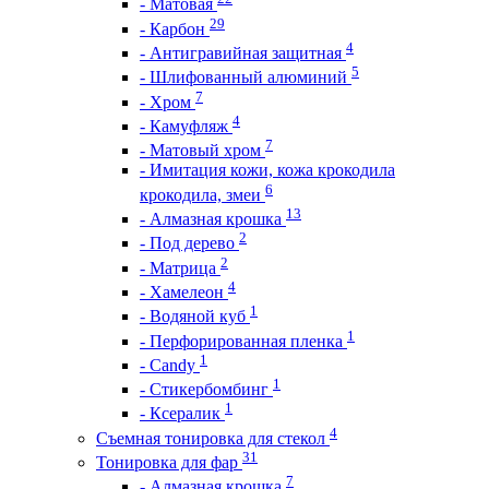
- Матовая
29
- Карбон
4
- Антигравийная защитная
5
- Шлифованный алюминий
7
- Хром
4
- Камуфляж
7
- Матовый хром
- Имитация кожи, кожа крокодила
6
крокодила, змеи
13
- Алмазная крошка
2
- Под дерево
2
- Матрица
4
- Хамелеон
1
- Водяной куб
1
- Перфорированная пленка
1
- Candy
1
- Стикербомбинг
1
- Ксералик
4
Съемная тонировка для стекол
31
Тонировка для фар
7
- Алмазная крошка