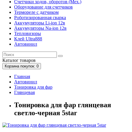
Счетчики ходов, оборотов (Мех.)
Оборудование для счетчиков
Термореле с датчиком
Роботизированная сварка
Аккумуляторы Li-ion 12в
Аккумуляторы Na-ion 12в
Тепловизоры
Клей Ultra888
Автовинил
Каталог
товаров
Корзина
покупок
: 0
Главная
Автовинил
Тонировка для фар
Глянцевая
Тонировка для фар глянцевая
светло-черная 5star