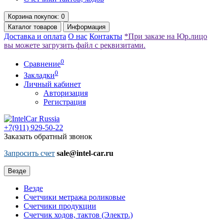
Корзина
покупок
: 0
Каталог
товаров
Информация
Доставка и оплата
О нас
Контакты
*При заказе на Юр.лицо
вы можете загрузить файл с реквизитами.
0
Сравнение
0
Закладки
Личный кабинет
Авторизация
Регистрация
+7(911)
929-50-22
Заказать обратный звонок
Запросить счет
sale@intel-car.ru
Везде
Везде
Счетчики метража роликовые
Счетчики продукции
Счетчик ходов, тактов (Электр.)