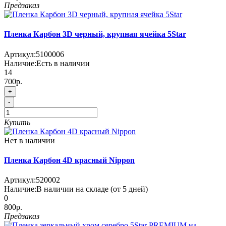
Предзаказ
Пленка Карбон 3D черный, крупная ячейка 5Star
Артикул:
5100006
Наличие:
Есть в наличии
14
700р.
+
-
Купить
Нет в наличии
Пленка Карбон 4D красный Nippon
Артикул:
520002
Наличие:
В наличии на складе (от 5 дней)
0
800р.
Предзаказ