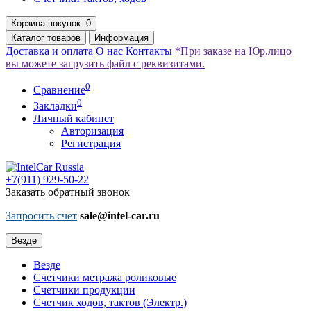
Корзина
покупок
: 0
Каталог
товаров
Информация
Доставка и оплата
О нас
Контакты
*При заказе на Юр.лицо
вы можете загрузить файл с реквизитами.
0
Сравнение
0
Закладки
Личный кабинет
Авторизация
Регистрация
+7(911)
929-50-22
Заказать обратный звонок
Запросить счет
sale@intel-car.ru
Везде
Везде
Счетчики метража роликовые
Счетчики продукции
Счетчик ходов, тактов (Электр.)