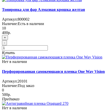
Тонировка для фар Алмазная крошка желтая
Артикул:
800002
Наличие:
Есть в наличии
10
400р.
+
-
Купить
Нет в наличии
Перфорированная самокеющаяся пленка One Way Vision
Артикул:
20101
Наличие:
Под заказ
0
500р.
Предзаказ
Нет в наличии