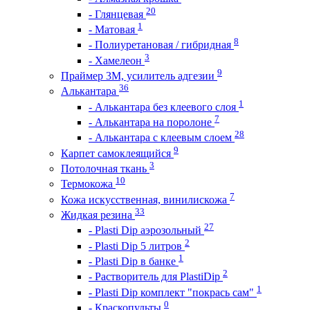
20
- Глянцевая
1
- Матовая
8
- Полиуретановая / гибридная
3
- Хамелеон
9
Праймер 3М, усилитель адгезии
36
Алькантара
1
- Алькантара без клеевого слоя
7
- Алькантара на поролоне
28
- Алькантара с клеевым слоем
9
Карпет самоклеящийся
3
Потолочная ткань
10
Термокожа
7
Кожа искусственная, винилискожа
33
Жидкая резина
27
- Plasti Dip аэрозольный
2
- Plasti Dip 5 литров
1
- Plasti Dip в банке
2
- Растворитель для PlastiDip
1
- Plasti Dip комплект "покрась сам"
0
- Краскопульты