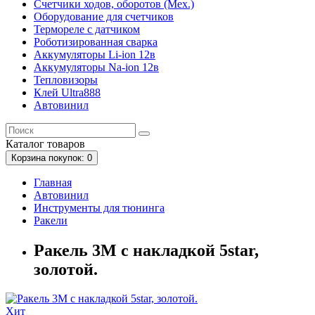
Счетчики ходов, оборотов (Мех.)
Оборудование для счетчиков
Термореле с датчиком
Роботизированная сварка
Аккумуляторы Li-ion 12в
Аккумуляторы Na-ion 12в
Тепловизоры
Клей Ultra888
Автовинил
Каталог
товаров
Корзина
покупок
: 0
Главная
Автовинил
Инструменты для тюнинга
Ракели
Ракель 3М с накладкой 5star,
золотой.
Хит