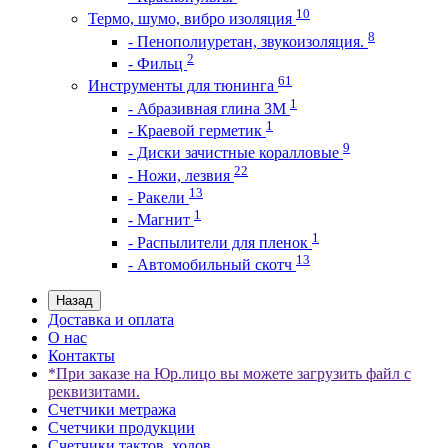
10
Термо, шумо, вибро изоляция
8
- Пенополиуретан, звукоизоляция.
2
- Фильц
61
Инструменты для тюнинга
1
- Абразивная глина 3М
1
- Краевой герметик
9
- Диски зачистные коралловые
22
- Ножи, лезвия
13
- Ракели
1
- Магнит
1
- Распылители для пленок
13
- Автомобильный скотч
Назад
Доставка и оплата
О нас
Контакты
*При заказе на Юр.лицо вы можете загрузить файл с
реквизитами.
Счетчики метража
Счетчики продукции
Счетчики тактов, ходов