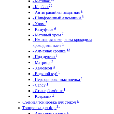
- Матовая
29
- Карбон
4
- Антигравийная защитная
5
- Шлифованный алюминий
7
- Хром
4
- Камуфляж
7
- Матовый хром
- Имитация кожи, кожа крокодила
6
крокодила, змеи
13
- Алмазная крошка
2
- Под дерево
2
- Матрица
4
- Хамелеон
1
- Водяной куб
1
- Перфорированная пленка
1
- Candy
1
- Стикербомбинг
1
- Ксералик
4
Съемная тонировка для стекол
31
Тонировка для фар
7
- Алмазная крошка