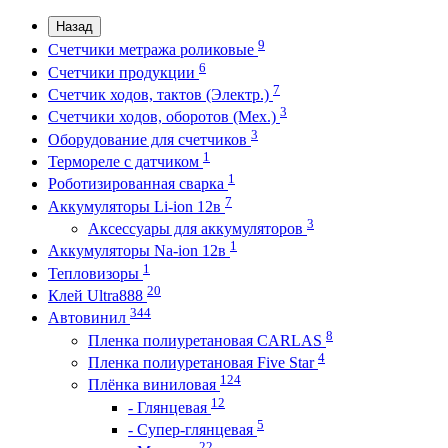
Назад
9
Счетчики метража роликовые
6
Счетчики продукции
7
Счетчик ходов, тактов (Электр.)
3
Счетчики ходов, оборотов (Мех.)
3
Оборудование для счетчиков
1
Термореле с датчиком
1
Роботизированная сварка
7
Аккумуляторы Li-ion 12в
3
Аксессуары для аккумуляторов
1
Аккумуляторы Na-ion 12в
1
Тепловизоры
20
Клей Ultra888
344
Автовинил
8
Пленка полиуретановая CARLAS
4
Пленка полиуретановая Five Star
124
Плёнка виниловая
12
- Глянцевая
5
- Супер-глянцевая
22