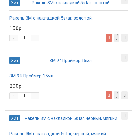
Хит
Ракель 3М с накладкой 5star, золотой.
150р.
-
+
Хит
3М 94 Праймер 15мл.
200р.
-
+
Хит
Ракель 3М с накладкой 5star, черный, мягкий