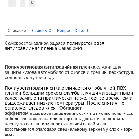
Описание
Отзывы
0
Вопрос - Ответ
0
полиуретановая
Самовосстанавливающаяся
антигравийная пленка
Carlas XPPF.
Полиуретановая антигравийная пленка
служит для
защиты кузова автомобиля от сколов и трещин, пескоструя,
солнечных лучей и т.д.
Полиуретановая пленка отличается от обычной ПВХ
пленки большим сроком службы, лучшими защитными
качествами, она практически не желтеет со временем и
выдерживает низкие температуры. После снятия не
оставляет следов клея.
Обладает
эффектом
самовосстанавления,
если на пленке появилась
небольшая царапина или потертость достаточно оставить
пленку на солнце или полить горячей водой и она
восстановится благодаря специальному верхнему слою -
top-
coat
.