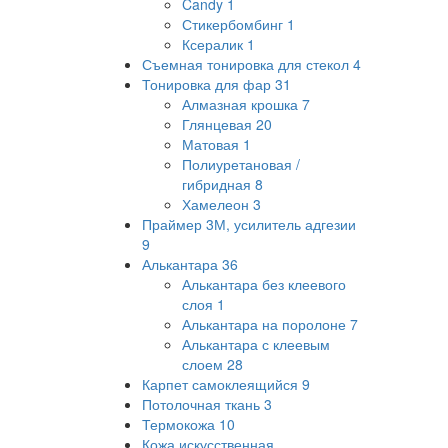
Candy
1
Стикербомбинг
1
Ксералик
1
Съемная тонировка для стекол
4
Тонировка для фар
31
Алмазная крошка
7
Глянцевая
20
Матовая
1
Полиуретановая /
гибридная
8
Хамелеон
3
Праймер 3М, усилитель адгезии
9
Алькантара
36
Алькантара без клеевого
слоя
1
Алькантара на поролоне
7
Алькантара с клеевым
слоем
28
Карпет самоклеящийся
9
Потолочная ткань
3
Термокожа
10
Кожа искусственная,