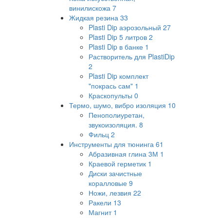
винилискожа
7
Жидкая резина
33
Plasti Dip аэрозольный
27
Plasti Dip 5 литров
2
Plasti Dip в банке
1
Растворитель для PlastiDip
2
Plasti Dip комплект
"покрась сам"
1
Краскопульты
0
Термо, шумо, вибро изоляция
10
Пенополиуретан,
звукоизоляция.
8
Фильц
2
Инструменты для тюнинга
61
Абразивная глина 3М
1
Краевой герметик
1
Диски зачистные
коралловые
9
Ножи, лезвия
22
Ракели
13
Магнит
1