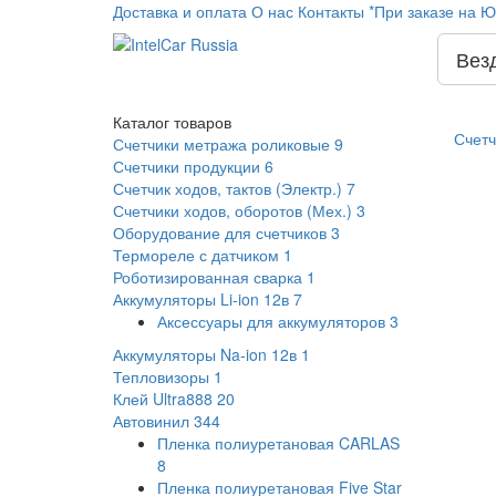
Доставка и оплата
О нас
Контакты
*При заказе на Ю
Вез
Каталог
товаров
Счетч
Счетчики метража роликовые
9
Счетчики продукции
6
Счетчик ходов, тактов (Электр.)
7
Счетчики ходов, оборотов (Мех.)
3
Оборудование для счетчиков
3
Термореле с датчиком
1
Роботизированная сварка
1
Аккумуляторы Li-ion 12в
7
Аксессуары для аккумуляторов
3
Аккумуляторы Na-ion 12в
1
Тепловизоры
1
Клей Ultra888
20
Автовинил
344
Пленка полиуретановая CARLAS
8
Пленка полиуретановая Five Star