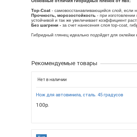
Основные отличия гибридных пленок от пвх:
Top-Coat
- самовосстанавливающийся слой, если на
Прочность, морозостойкость
- при изготовлении
устойчивой и так же увеличивает коэффициент раст
Без шагрени -
за счет нанесения слоя top-coat, г
Гибридный глянец идеально подойдет для оклейки кр
Рекомендуемые товары
Нет в наличии
Нож для автовинила, сталь. 45 градусов
100р.