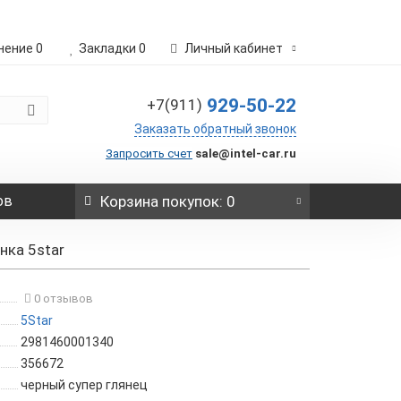
нение
0
Закладки
0
Личный кабинет
929-50-22
+7(911)
Заказать обратный звонок
Запросить счет
sale@intel-car.ru
ов
Корзина
покупок
: 0
нка 5star
0 отзывов
5Star
2981460001340
356672
черный супер глянец