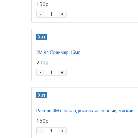
150р.
-
+
Хит
3М 94 Праймер 15мл.
200р.
-
+
Хит
Ракель 3М с накладкой 5star, черный, мягкий
150р.
-
+