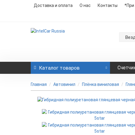
Доставка и оплата
О нас
Контакты
*При
Вез
Каталог
товаров
Счетчи
Главная
Автовинил
Плёнка виниловая
Гля