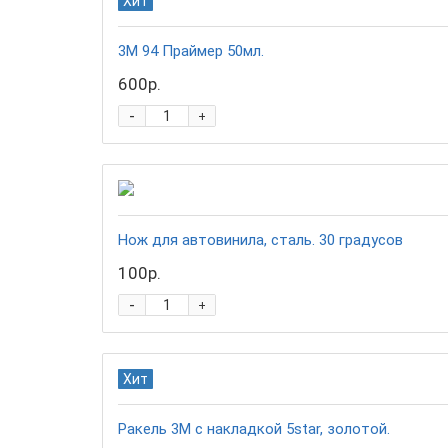
Хит
3М 94 Праймер 50мл.
600р.
-
+
Нож для автовинила, сталь. 30 градусов
100р.
-
+
Хит
Ракель 3М с накладкой 5star, золотой.