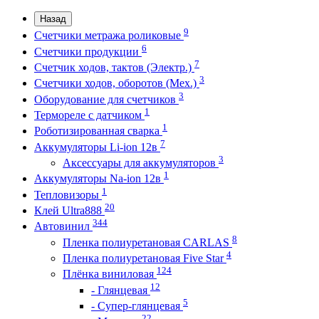
Назад
9
Счетчики метража роликовые
6
Счетчики продукции
7
Счетчик ходов, тактов (Электр.)
3
Счетчики ходов, оборотов (Мех.)
3
Оборудование для счетчиков
1
Термореле с датчиком
1
Роботизированная сварка
7
Аккумуляторы Li-ion 12в
3
Аксессуары для аккумуляторов
1
Аккумуляторы Na-ion 12в
1
Тепловизоры
20
Клей Ultra888
344
Автовинил
8
Пленка полиуретановая CARLAS
4
Пленка полиуретановая Five Star
124
Плёнка виниловая
12
- Глянцевая
5
- Супер-глянцевая
22