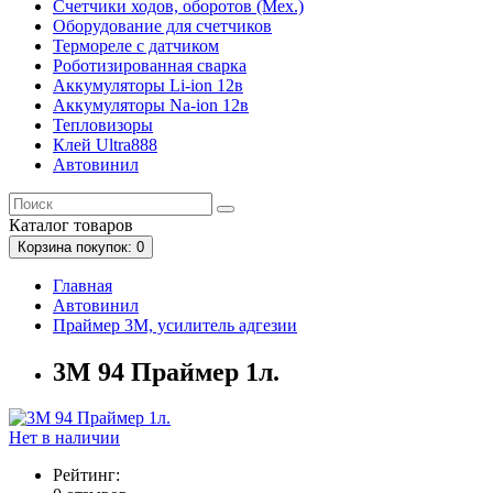
Счетчики ходов, оборотов (Мех.)
Оборудование для счетчиков
Термореле с датчиком
Роботизированная сварка
Аккумуляторы Li-ion 12в
Аккумуляторы Na-ion 12в
Тепловизоры
Клей Ultra888
Автовинил
Каталог
товаров
Корзина
покупок
: 0
Главная
Автовинил
Праймер 3М, усилитель адгезии
3М 94 Праймер 1л.
Нет в наличии
Рейтинг: