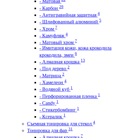
- Матовая
29
- Карбон
4
- Антигравийная защитная
5
- Шлифованный алюминий
7
- Хром
4
- Камуфляж
7
- Матовый хром
- Имитация кожи, кожа крокодила
6
крокодила, змеи
13
- Алмазная крошка
2
- Под дерево
2
- Матрица
4
- Хамелеон
1
- Водяной куб
1
- Перфорированная пленка
1
- Candy
1
- Стикербомбинг
1
- Ксералик
4
Съемная тонировка для стекол
31
Тонировка для фар
7
- Алмазная крошка