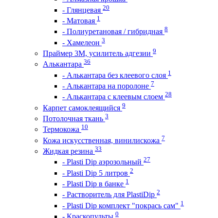
20
- Глянцевая
1
- Матовая
8
- Полиуретановая / гибридная
3
- Хамелеон
9
Праймер 3М, усилитель адгезии
36
Алькантара
1
- Алькантара без клеевого слоя
7
- Алькантара на поролоне
28
- Алькантара с клеевым слоем
9
Карпет самоклеящийся
3
Потолочная ткань
10
Термокожа
7
Кожа искусственная, винилискожа
33
Жидкая резина
27
- Plasti Dip аэрозольный
2
- Plasti Dip 5 литров
1
- Plasti Dip в банке
2
- Растворитель для PlastiDip
1
- Plasti Dip комплект "покрась сам"
0
- Краскопульты