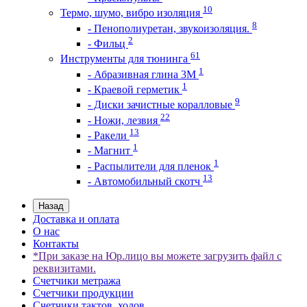
10
Термо, шумо, вибро изоляция
8
- Пенополиуретан, звукоизоляция.
2
- Фильц
61
Инструменты для тюнинга
1
- Абразивная глина 3М
1
- Краевой герметик
9
- Диски зачистные коралловые
22
- Ножи, лезвия
13
- Ракели
1
- Магнит
1
- Распылители для пленок
13
- Автомобильный скотч
Назад
Доставка и оплата
О нас
Контакты
*При заказе на Юр.лицо вы можете загрузить файл с
реквизитами.
Счетчики метража
Счетчики продукции
Счетчики тактов, ходов