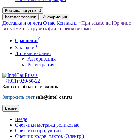
Корзина
покупок
: 0
Каталог
товаров
Информация
Доставка и оплата
О нас
Контакты
*При заказе на Юр.лицо
вы можете загрузить файл с реквизитами.
0
Сравнение
0
Закладки
Личный кабинет
Авторизация
Регистрация
+7(911)
929-50-22
Заказать обратный звонок
Запросить счет
sale@intel-car.ru
Везде
Везде
Счетчики метража роликовые
Счетчики продукции
Счетчик ходов, тактов (Электр.)