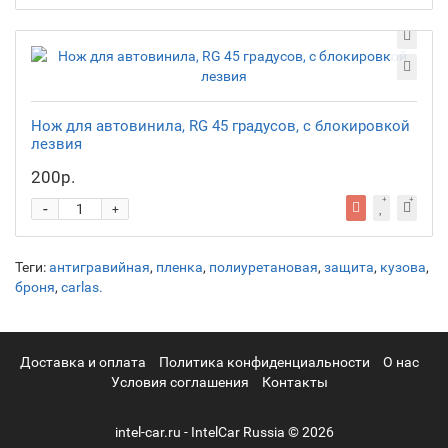
Нож для автовинила, RG 45 градусов, с блокировкой
лезвия
200р.
-
+
Теги:
антигравийная
,
пленка
,
полиуретановая
,
защита
,
кузова
,
броня
,
carlas.
Доставка и оплата
Политика конфиденциальности
О нас
Условия соглашения
Контакты
intel-car.ru - IntelCar Russia © 2026