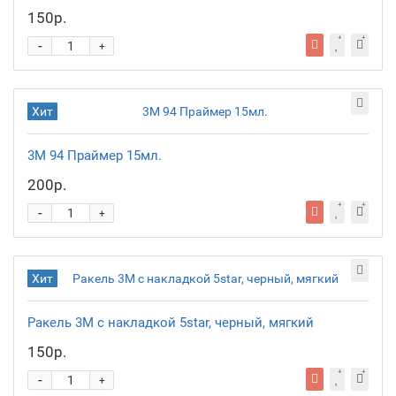
150р.
-
+
Хит
3М 94 Праймер 15мл.
200р.
-
+
Хит
Ракель 3М с накладкой 5star, черный, мягкий
150р.
-
+