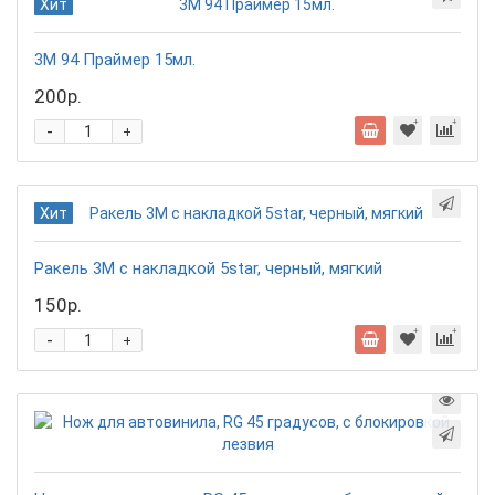
Хит
3М 94 Праймер 15мл.
200р.
-
+
Хит
Ракель 3М с накладкой 5star, черный, мягкий
150р.
-
+