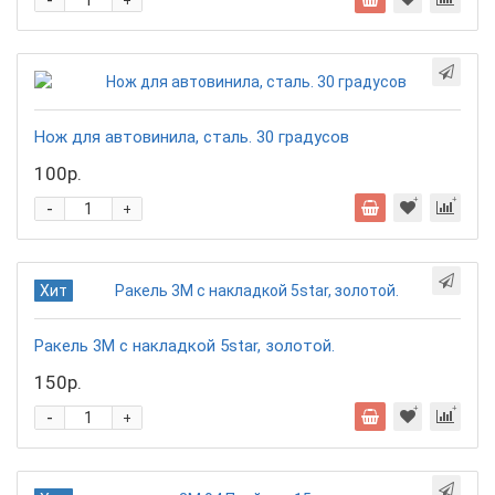
-
+
Нож для автовинила, сталь. 30 градусов
100р.
-
+
Хит
Ракель 3М с накладкой 5star, золотой.
150р.
-
+