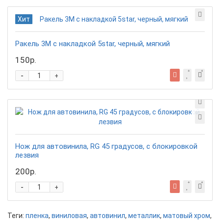
Хит
Ракель 3М с накладкой 5star, черный, мягкий
150р.
-
+
Нож для автовинила, RG 45 градусов, с блокировкой
лезвия
200р.
-
+
Теги:
пленка
,
виниловая
,
автовинил
,
металлик
,
матовый хром
,