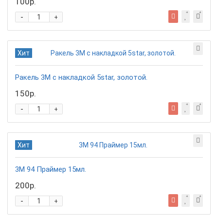
100р.
-
+
Хит
Ракель 3М с накладкой 5star, золотой.
150р.
-
+
Хит
3М 94 Праймер 15мл.
200р.
-
+