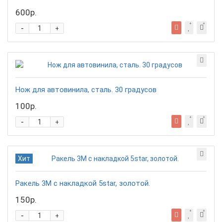
600р.
-
+
Нож для автовинила, сталь. 30 градусов
100р.
-
+
Хит
Ракель 3М с накладкой 5star, золотой.
150р.
-
+