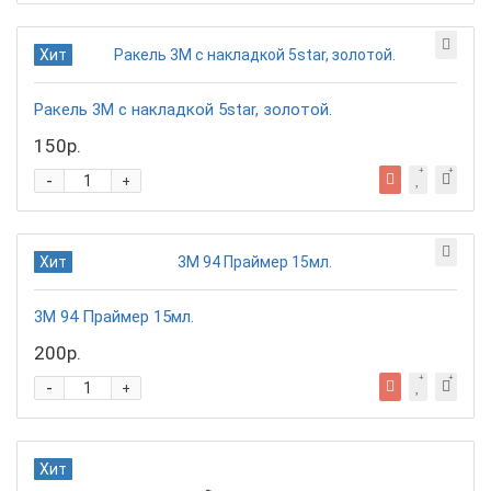
Хит
Ракель 3М с накладкой 5star, золотой.
150р.
-
+
Хит
3М 94 Праймер 15мл.
200р.
-
+
Хит