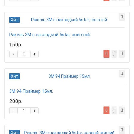
Хит
Ракель 3М с накладкой 5star, золотой.
150р.
-
+
Хит
3М 94 Праймер 15мл.
200р.
-
+
Хит