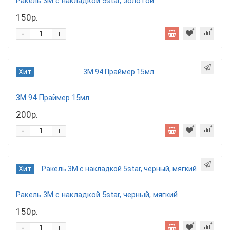
Ракель 3М с накладкой 5star, золотой.
150р.
-
+
Хит
3М 94 Праймер 15мл.
200р.
-
+
Хит
Ракель 3М с накладкой 5star, черный, мягкий
150р.
-
+