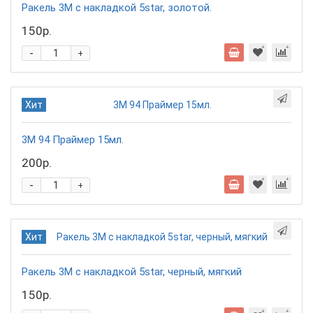
Ракель 3М с накладкой 5star, золотой.
150р.
-
+
Хит
3М 94 Праймер 15мл.
200р.
-
+
Хит
Ракель 3М с накладкой 5star, черный, мягкий
150р.