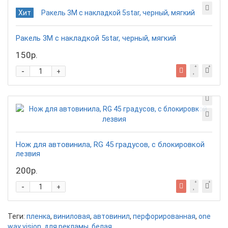
Хит
Ракель 3М с накладкой 5star, черный, мягкий
150р.
-
+
Нож для автовинила, RG 45 градусов, с блокировкой
лезвия
200р.
-
+
Теги:
пленка
,
виниловая
,
автовинил
,
перфорированная
,
one
way vision
,
для рекламы
,
белая.