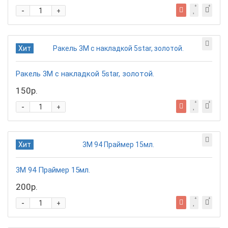
-
+
Хит
Ракель 3М с накладкой 5star, золотой.
150р.
-
+
Хит
3М 94 Праймер 15мл.
200р.
-
+