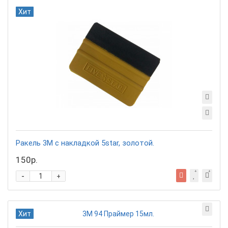
Хит
Ракель 3М с накладкой 5star, золотой.
150р.
-
+
Хит