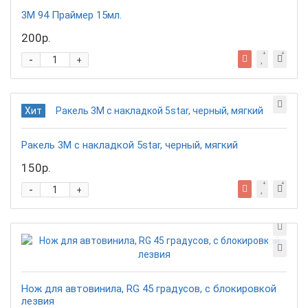
3М 94 Праймер 15мл.
200р.
-
+
Хит
Ракель 3М с накладкой 5star, черный, мягкий
150р.
-
+
Нож для автовинила, RG 45 градусов, с блокировкой
лезвия