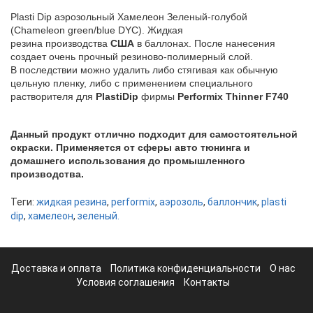
Plasti Dip аэрозольный Хамелеон Зеленый-голубой
(Chameleon green/blue DYC). Жидкая
резина производства
США
в баллонах. После нанесения
создает очень прочный резиново-полимерный слой.
В последствии можно удалить либо стягивая как обычную
цельную пленку, либо с применением специального
растворителя для
PlastiDip
фирмы
Performix Thinner F740
Данный продукт отлично подходит для самостоятельной
окраски. Применяется от сферы авто тюнинга и
домашнего использования до промышленного
производства.
Теги:
жидкая резина
,
performix
,
аэрозоль
,
баллончик
,
plasti
dip
,
хамелеон
,
зеленый.
Доставка и оплата
Политика конфиденциальности
О нас
Условия соглашения
Контакты